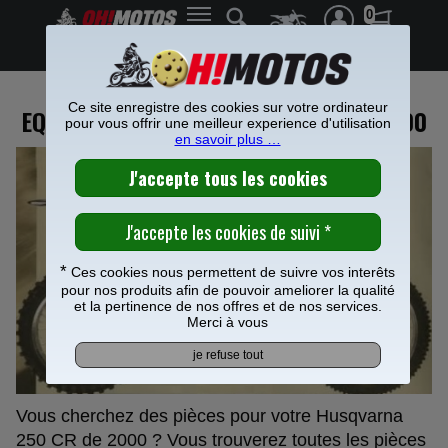
0
Frais de port offerts à partir de 49€
Ce site enregistre des cookies sur votre ordinateur
EQUIPEZ VOTRE HUSQVARNA 250 CR 2000
pour vous offrir une meilleur experience d'utilisation
en savoir plus …
*
Ces cookies nous permettent de suivre vos interêts
pour nos produits afin de pouvoir ameliorer la qualité
et la pertinence de nos offres et de nos services.
Merci à vous
Vous cherchez des pièces pour votre Husqvarna
250 CR de 2000 ? Vous trouverez toutes les pièces