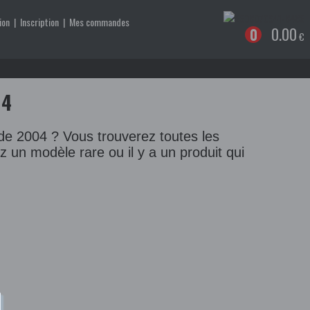
ion
|
Inscription
|
Mes commandes
0.00
0
€
04
e 2004 ? Vous trouverez toutes les
ez un modèle rare ou il y a un produit qui