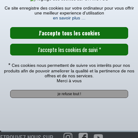
Ce site enregistre des cookies sur votre ordinateur pour vous offrir
FILTRATION
FREINAGE
une meilleur experience d'utilisation
en savoir plus …
ROULEMENTS
SUSPENSI
Nos pièces et produits pour votre Husqvarna 250 CR 2004
CHARGER PLUS DE PRODUIT
>>>
*
Ces cookies nous permettent de suivre vos interêts pour nos
produits afin de pouvoir ameliorer la qualité et la pertinence de nos
offres et de nos services.
Merci à vous
VOS PRODUITS SONT EN COURS DE CHARGEMENT
RETROUVEZ NOUS SUR