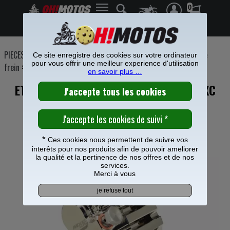
0
Frais de port offerts à partir de 49€
PIECES MOTO
>
Freinage
>
Etrier Maitre cylindre frein
>
Etrier de
Ce site enregistre des cookies sur votre ordinateur
pour vous offrir une meilleur experience d'utilisation
frein
>
en savoir plus …
ETRIER FREIN AVANT MOTO MASTER MXC
POUR BETA 390 RR
*
Ces cookies nous permettent de suivre vos
interêts pour nos produits afin de pouvoir ameliorer
la qualité et la pertinence de nos offres et de nos
services.
Merci à vous