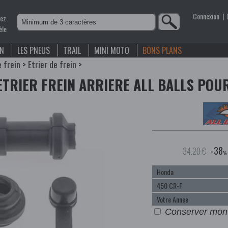
Connexion
|
nez
èle
EN
LES PNEUS
TRAIL
MINI MOTO
BONS PLANS
e frein
>
Etrier de frein
>
ETRIER FREIN ARRIERE ALL BALLS POU
-38
34.20 €
%
Conserver mon