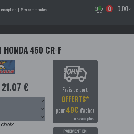
0.00
0
Inscription
|
Mes commandes
€
R HONDA 450 CR-F
21.07 €
Frais de port
OFFERTS*
49€
pour
d'achat
en savoir plus…
 choix