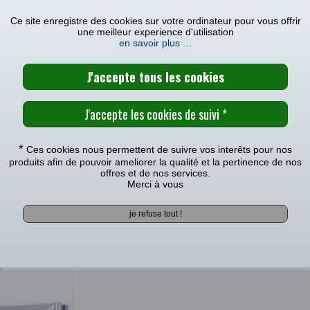
Ce site enregistre des cookies sur votre ordinateur pour vous offrir
CARACTÉRISTIQUES TECHNIQUE
une meilleur experience d'utilisation
en savoir plus …
MODÈLES COMPATIBLES
EPARATION ETRIER FREIN ARRIERE ALL BALLS HONDA 450 CR-F
e avec le(s) modèle(s)
*
Ces cookies nous permettent de suivre vos interêts pour nos
2018
|
2017
|
2016
|
2015
|
2014
|
2013
|
2012
|
2011
|
2010
|
produits afin de pouvoir ameliorer la qualité et la pertinence de nos
offres et de nos services.
Merci à vous
Voir tous les produits pour votre >>
NOUS VOUS CONSEILLONS CES PRODUITS