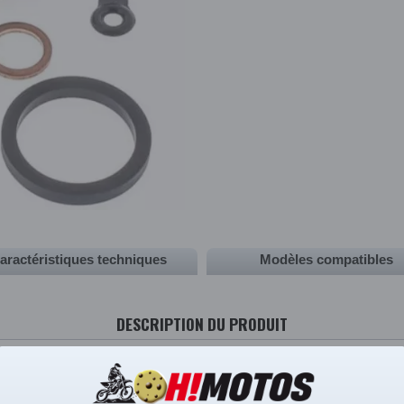
aractéristiques techniques
Modèles compatibles
DESCRIPTION DU PRODUIT
on étrier de frein.
ALL BALLS