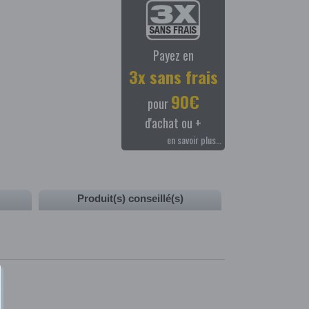
Payez en
3x sans frais
90€
pour
d'achat ou +
en savoir plus…
Produit(s) conseillé(s)