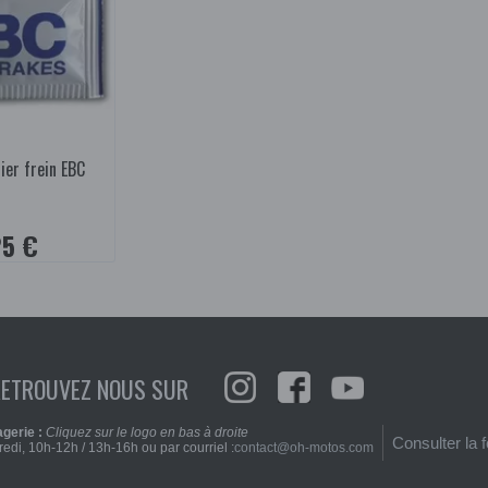
ier frein EBC
25 €
RETROUVEZ NOUS SUR
gerie :
Cliquez sur le logo en bas à droite
Consulter la 
edi, 10h-12h / 13h-16h ou par courriel :
contact@oh-motos.com