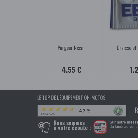
Purgeur Nissin
Graisse etr
4.55 €
1.
LE TOP DE L'ÉQUIPEMENT OH-MOTOS
4.7
/5
4584 Avis
Nous sommes
Sur notre messa
à votre écoute :
du lundi au vendr