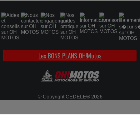
Graisse etrier frein EBC
1.25 €
Les BONS PLANS OH!Motos
© Copyright CEDELE® 2026