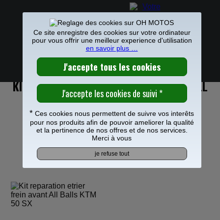
Ce site enregistre des cookies sur votre ordinateur
pour vous offrir une meilleur experience d'utilisation
en savoir plus …
PIECES MOTO
>
Freinage
>
Etrier Maitre cylindre frein
>
Etrier de
0
frein
>
Frais de port offerts à partir de 49€
KIT REPARATION ETRIER FREIN AVANT ALL
BALLS POUR KTM 50 SX
*
Ces cookies nous permettent de suivre vos interêts
pour nos produits afin de pouvoir ameliorer la qualité
et la pertinence de nos offres et de nos services.
Merci à vous