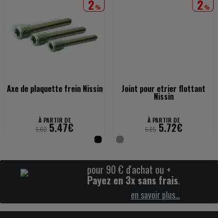
2
2
%
%
Axe de plaquette frein Nissin
Joint pour etrier flottant
Nissin
À PARTIR DE
À PARTIR DE
5.47€
5.72€
5.60
5.85
pour 90 € d'achat ou +
Payez en 3x sans frais
.
en savoir plus…