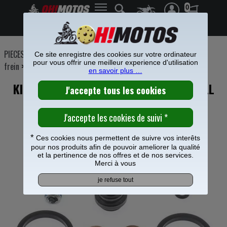
0
Frais de port offerts à partir de 49€
PIECES MOTO
>
Freinage
>
Etrier Maitre cylindre frein
>
Etrier de
Ce site enregistre des cookies sur votre ordinateur
pour vous offrir une meilleur experience d'utilisation
frein
>
en savoir plus …
KIT REPARATION ETRIER FREIN AVANT ALL
BALLS POUR YAMAHA 400 WR-F
*
Ces cookies nous permettent de suivre vos interêts
pour nos produits afin de pouvoir ameliorer la qualité
et la pertinence de nos offres et de nos services.
Merci à vous