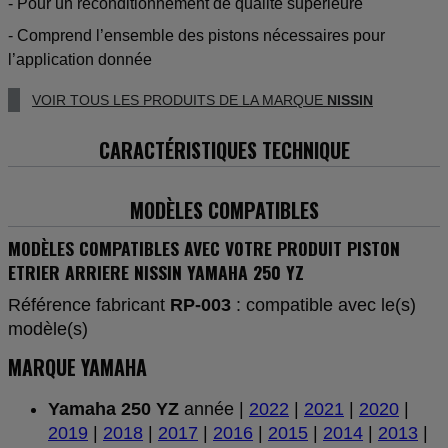
- Pour un reconditionnement de qualité supérieure
- Comprend l’ensemble des pistons nécessaires pour
l’application donnée
VOIR TOUS LES PRODUITS DE LA MARQUE
NISSIN
CARACTÉRISTIQUES TECHNIQUE
MODÈLES COMPATIBLES
MODÈLES COMPATIBLES AVEC VOTRE PRODUIT PISTON
ETRIER ARRIERE NISSIN YAMAHA 250 YZ
Référence fabricant
RP-003
: compatible avec le(s)
modèle(s)
MARQUE YAMAHA
Yamaha 250 YZ
année |
2022
|
2021
|
2020
|
2019
|
2018
|
2017
|
2016
|
2015
|
2014
|
2013
|