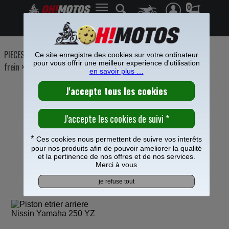
0
Frais de port offerts à partir de 49€
PIECES MOTO
>
Freinage
>
Etrier Maitre cylindre frein
>
Etrier de
Ce site enregistre des cookies sur votre ordinateur
pour vous offrir une meilleur experience d'utilisation
frein
>
en savoir plus …
PISTON ETRIER ARRIERE NISSIN POUR
YAMAHA 250 YZ
*
Ces cookies nous permettent de suivre vos interêts
pour nos produits afin de pouvoir ameliorer la qualité
et la pertinence de nos offres et de nos services.
Merci à vous