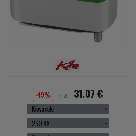
31.07 €
-49%
61.20