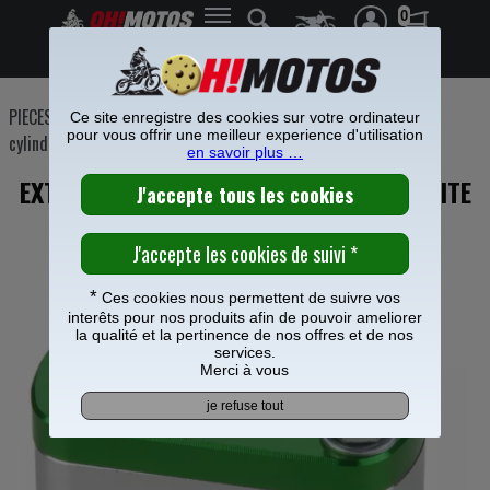
0
Frais de port offerts à partir de 49€
PIECES MOTO
>
Freinage
>
Etrier Maitre cylindre frein
>
Maitre
Ce site enregistre des cookies sur votre ordinateur
pour vous offrir une meilleur experience d'utilisation
cylindre de frein
>
en savoir plus …
EXTENSION MAITRE CYLINDRE ARRIERE KITE
VERT POUR KAWASAKI 250 KX
*
Ces cookies nous permettent de suivre vos
interêts pour nos produits afin de pouvoir ameliorer
la qualité et la pertinence de nos offres et de nos
services.
Merci à vous