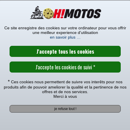
saire.
.
Ce site enregistre des cookies sur votre ordinateur pour vous offrir
une meilleur experience d'utilisation
ALL BALLS
en savoir plus …
CARACTÉRISTIQUES TECHNIQUE
MODÈLES COMPATIBLES
REPARATION MAITRE CYLINDRE ARRIERE ALL BALLS YAMAHA 450 WR-F
*
Ces cookies nous permettent de suivre vos interêts pour nos
e avec le(s) modèle(s)
produits afin de pouvoir ameliorer la qualité et la pertinence de nos
offres et de nos services.
Merci à vous
|
2014
|
2013
|
2012
|
2011
|
2010
|
2009
|
2008
|
2007
|
2006
|
Voir tous les produits pour votre >>