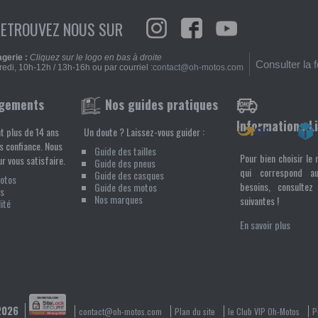
RETROUVEZ NOUS SUR
gerie :
Cliquez sur le logo en bas à droite
Consulter la 
edi, 10h-12h / 13h-16h ou par courriel :
contact@oh-motos.com
gements
Nos guides pratiques
Informations L
t plus de 14 ans
Un doute ? Laissez-vous guider :
s confiance. Nous
Guide des tailles
Pour bien choisir le 
r vous satisfaire.
Guide des pneus
qui correspond a
Guide des casques
Motos
besoins, consultez 
Guide des motos
s
Nos marques
suivantes !
ité
En savoir plus
 2026
contact@oh-motos.com
Plan du site
le Club VIP Oh-Motos
P