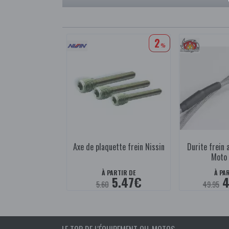
2
%
Axe de plaquette frein Nissin
Durite frein 
Moto
À PARTIR DE
À PA
5.47€
4
5.60
49.95