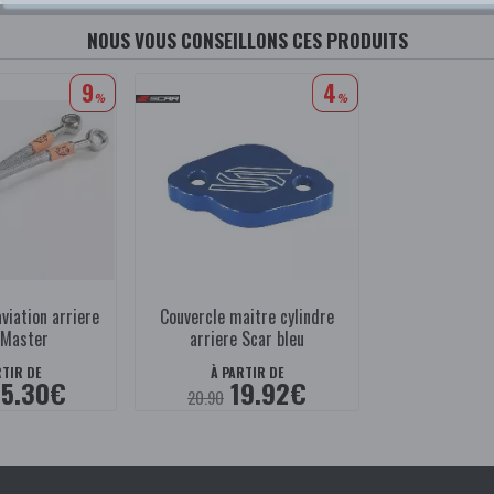
NOUS VOUS CONSEILLONS CES PRODUITS
9
4
%
%
aviation arriere
Couvercle maitre cylindre
 Master
arriere Scar bleu
RTIR DE
À PARTIR DE
5.30€
19.92€
20.90