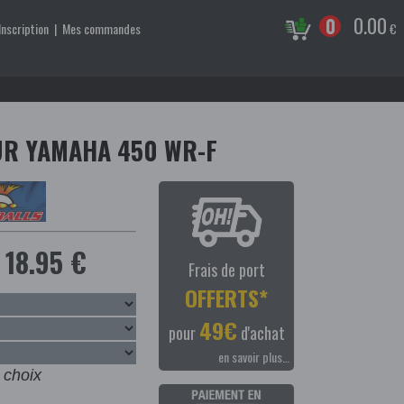
0.00
0
Inscription
|
Mes commandes
€
UR YAMAHA 450 WR-F
18.95 €
Frais de port
OFFERTS*
49€
pour
d'achat
en savoir plus…
 choix