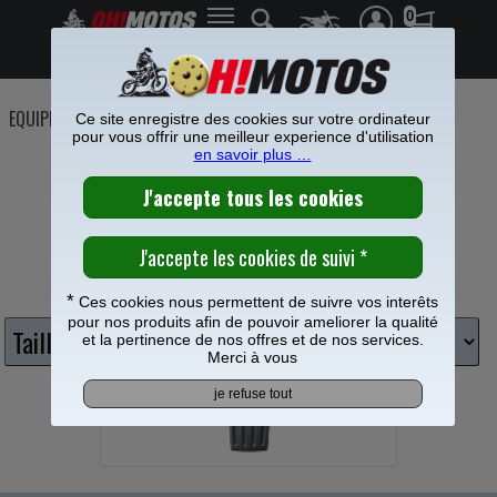
0
Frais de port offerts à partir de 49€
EQUIPEMENT PILOTE
>
Casques cross
Ce site enregistre des cookies sur votre ordinateur
pour vous offrir une meilleur experience d'utilisation
CASQUES MOTO CROSS ET ENDURO
en savoir plus …
Choisissez taille casque
*
Ces cookies nous permettent de suivre vos interêts
pour nos produits afin de pouvoir ameliorer la qualité
et la pertinence de nos offres et de nos services.
Merci à vous