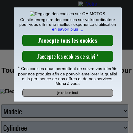
Ce site enregistre des cookies sur votre ordinateur
pour vous offrir une meilleur experience d'utilisation
en savoir plus …
PIECES MOTO
>
Electricite
0
PIECES ÉLECTRIQUES ET ÉLECTRONIQUES POUR
Frais de port offerts à partir de 49€
CROSS ET ENDURO
*
Ces cookies nous permettent de suivre vos interêts
Tous les composants électriques pour
pour nos produits afin de pouvoir ameliorer la qualité
votre moto
et la pertinence de nos offres et de nos services.
Merci à vous
Choisissez votre moto