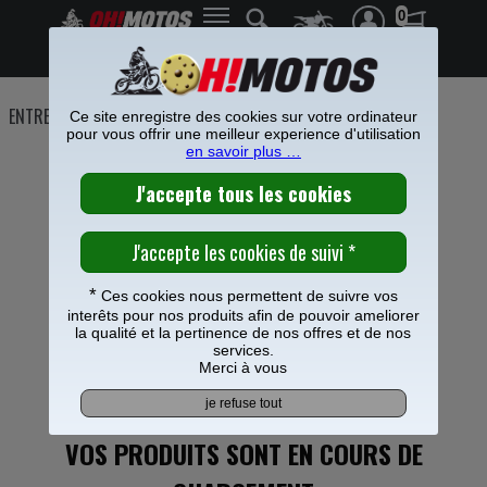
0
Frais de port offerts à partir de 49€
ENTRETIEN
>
Nettoyage
Ce site enregistre des cookies sur votre ordinateur
pour vous offrir une meilleur experience d'utilisation
NETTOYAGE MOTO CROSS ET ENDURO
en savoir plus …
CHARGER PLUS DE PRODUIT
>>>
*
Ces cookies nous permettent de suivre vos
interêts pour nos produits afin de pouvoir ameliorer
la qualité et la pertinence de nos offres et de nos
services.
Merci à vous
VOS PRODUITS SONT EN COURS DE