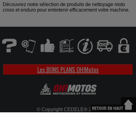
Découvrez notre sélection de produits de nettoyage moto
cross et enduro pour entretenir efficacement votre machine.
Les BONS PLANS OH!Motos
© Copyright CEDELE® 2026