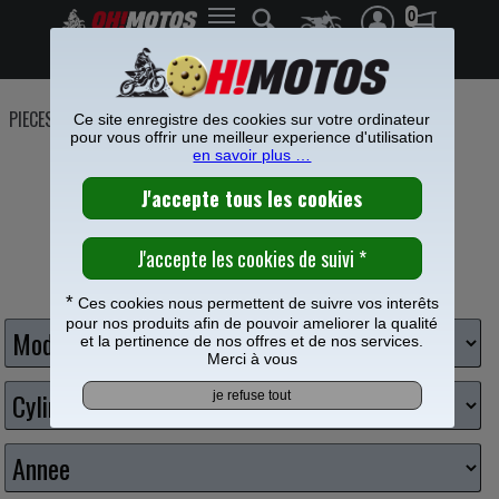
0
Frais de port offerts à partir de 49€
PIECES MOTO
>
Pieces moteur
>
Cage a aiguilles - Axe piston
Ce site enregistre des cookies sur votre ordinateur
pour vous offrir une meilleur experience d'utilisation
CAGE À AIGUILLES
en savoir plus …
Choisissez votre moto
*
Ces cookies nous permettent de suivre vos interêts
pour nos produits afin de pouvoir ameliorer la qualité
et la pertinence de nos offres et de nos services.
Merci à vous