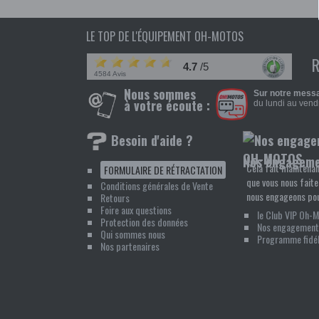
LE TOP DE L'ÉQUIPEMENT OH-MOTOS
4.7
/5
4584 Avis
Nous sommes
Sur notre messa
à votre écoute :
du lundi au vendr
Besoin d'aide ?
Nos engagem
Cela fait maintenan
FORMULAIRE DE RÉTRACTATION
que vous nous faite
Conditions générales de Vente
nous engageons pou
Retours
Foire aux questions
le Club VIP Oh-
Protection des données
Nos engagement
Qui sommes nous
Programme fidél
Nos partenaires