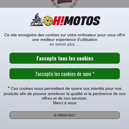
VOS PRODUITS SONT EN COURS DE CHARGEMENT
Ce site enregistre des cookies sur votre ordinateur pour vous offrir
une meilleur experience d'utilisation
her toute marque
en savoir plus …
ur avoir les meilleurs pneus et mieux profiter de votre engin
des pneus. Texture du sol, grip, distance de freinage, dimens
*
Ces cookies nous permettent de suivre vos interêts pour nos
rques de pneus (pneus Pirelli, pneus Michelin, pneus Dunl
produits afin de pouvoir ameliorer la qualité et la pertinence de nos
es
pneus cross
et les
pneus enduro
, nous choisissons les meil
offres et de nos services.
Faites-nous confiance pour acheter un pneu pas cher et de qualit
Merci à vous
x sur OH-MOTOS. Nous vous proposons des pneus motocross
 d'habitude un service de livraison très rapide.