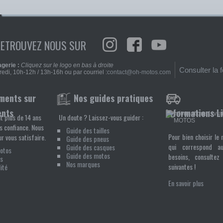
RETROUVEZ NOUS SUR
gerie :
Cliquez sur le logo en bas à droite
Consulter la 
edi, 10h-12h / 13h-16h ou par courriel :
contact@oh-motos.com
Nos guides pratiques
ents
Informations L
t plus de 14 ans
Un doute ? Laissez-vous guider :
s confiance. Nous
Guide des tailles
Pour bien choisir le 
r vous satisfaire.
Guide des pneus
qui correspond a
Guide des casques
Motos
Guide des motos
besoins, consultez 
s
Nos marques
suivantes !
ité
En savoir plus