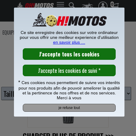
0
Frais de port offerts à partir de 49€
EQUIPEMENT PILOTE
>
Casques cross
>
Casques UFO
Ce site enregistre des cookies sur votre ordinateur
pour vous offrir une meilleur experience d'utilisation
CASQUE UFO CROSS
en savoir plus …
Choisissez taille casque
*
Ces cookies nous permettent de suivre vos interêts
pour nos produits afin de pouvoir ameliorer la qualité
et la pertinence de nos offres et de nos services.
Merci à vous
CHARGER PLUS DE PRODUIT
>>>