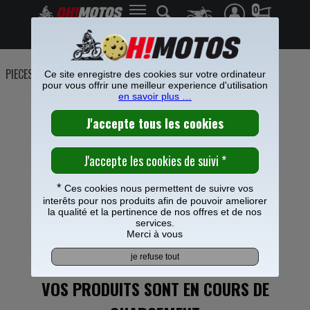
0
Frais de port offerts à partir de 49€
PIECES MOTO
>
Transmission
>
Chaine
>
Chaine Prox
Ce site enregistre des cookies sur votre ordinateur
pour vous offrir une meilleur experience d'utilisation
CHAINE PROX CROSS
en savoir plus …
CHARGER PLUS DE PRODUIT
>>>
*
Ces cookies nous permettent de suivre vos
interêts pour nos produits afin de pouvoir ameliorer
la qualité et la pertinence de nos offres et de nos
services.
Merci à vous
VOS PRODUITS SONT EN COURS DE