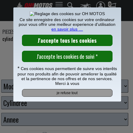
0
Frais de port offerts à partir de 49€
Ce site enregistre des cookies sur votre ordinateur
pour vous offrir une meilleur experience d'utilisation
en savoir plus …
PIECES MOTO
>
Freinage
>
Etrier Maitre cylindre frein
>
Maitre
cylindre de frein
*
Ces cookies nous permettent de suivre vos interêts
Choisissez votre moto
pour nos produits afin de pouvoir ameliorer la qualité
et la pertinence de nos offres et de nos services.
Merci à vous