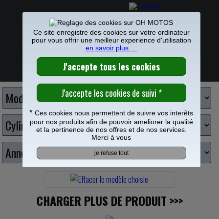
Ce site enregistre des cookies sur votre ordinateur
pour vous offrir une meilleur experience d'utilisation
en savoir plus …
PIECES MOTO
>
Kit deco
>
Kit deco Suzuki
>
Déco bras oscillant
0
Frais de port offerts à partir de 49€
Choisissez votre moto
*
Ces cookies nous permettent de suivre vos interêts
pour nos produits afin de pouvoir ameliorer la qualité
et la pertinence de nos offres et de nos services.
Merci à vous
CHARGER PLUS DE PRODUIT
>>>