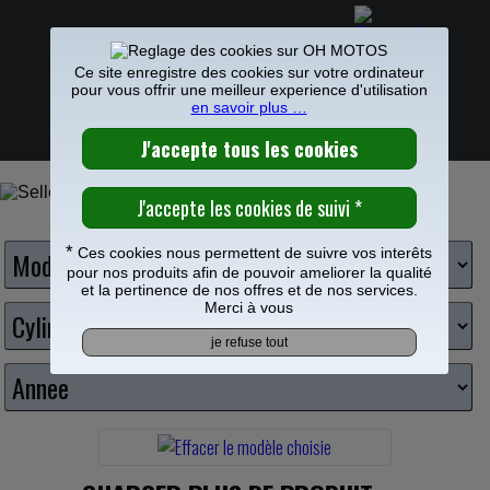
Ce site enregistre des cookies sur votre ordinateur
pour vous offrir une meilleur experience d'utilisation
0
en savoir plus …
PIECES MOTO
>
Kit deco
>
Selle et Housses de selle
Frais de port offerts à partir de 49€
HOUSSE SELLE CROSS
Choisissez votre moto
*
Ces cookies nous permettent de suivre vos interêts
pour nos produits afin de pouvoir ameliorer la qualité
et la pertinence de nos offres et de nos services.
Merci à vous