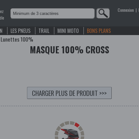
Connexion
|
nez
èle
EN
LES PNEUS
TRAIL
MINI MOTO
BONS PLANS
>
Lunettes 100%
MASQUE 100% CROSS
CHARGER PLUS DE PRODUIT
>>>