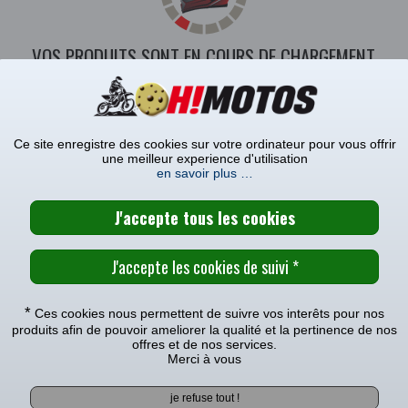
VOS PRODUITS SONT EN COURS DE CHARGEMENT
 VOUS INTÉRESSER
ERES ET
BOTTES SIDI
GANTS ALPI
 ADULTE
Ce site enregistre des cookies sur votre ordinateur pour vous offrir
une meilleur experience d'utilisation
en savoir plus …
100%
able ! Découvrez
ARMEGA ,
la reference ultime testee en Califo
*
Ces cookies nous permettent de suivre vos interêts pour nos
0% est vite devenue célèbre dans le monde entier.
produits afin de pouvoir ameliorer la qualité et la pertinence de nos
offres et de nos services.
cecraft
répondront à vos exigences de qualité : la protection u
Merci à vous
le
indispensable
pour les pilotes afin d'offrir sécurité et confort,