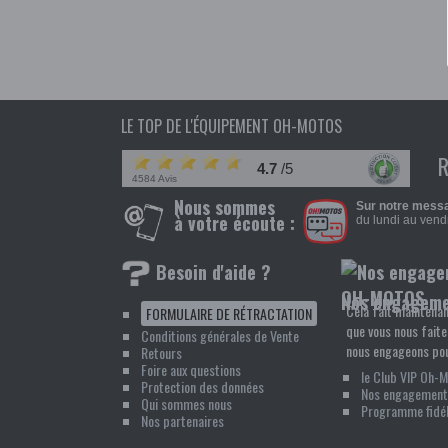
LE TOP DE L'ÉQUIPEMENT OH-MOTOS
4.7
/5
4584 Avis
Nous sommes
Sur notre messa
à votre écoute :
du lundi au vendr
Besoin d'aide ?
Nos engagem
Cela fait maintenan
FORMULAIRE DE RÉTRACTATION
que vous nous faite
Conditions générales de Vente
nous engageons pou
Retours
Foire aux questions
le Club VIP Oh-
Protection des données
Nos engagement
Qui sommes nous
Programme fidél
Nos partenaires