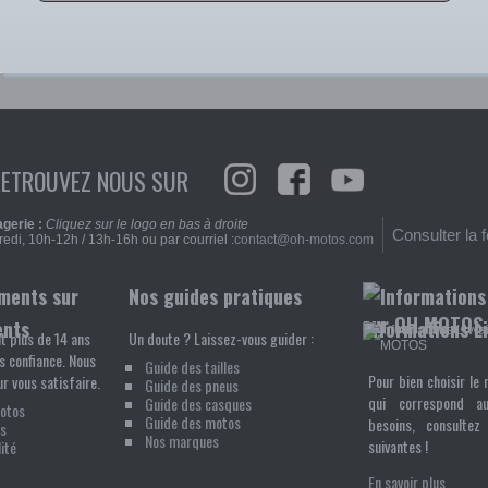
RETROUVEZ NOUS SUR
gerie :
Cliquez sur le logo en bas à droite
Consulter la 
edi, 10h-12h / 13h-16h ou par courriel :
contact@oh-motos.com
Nos guides pratiques
ents
Informations L
t plus de 14 ans
Un doute ? Laissez-vous guider :
s confiance. Nous
Guide des tailles
Pour bien choisir le 
r vous satisfaire.
Guide des pneus
qui correspond a
Guide des casques
Motos
Guide des motos
besoins, consultez 
s
Nos marques
suivantes !
ité
En savoir plus