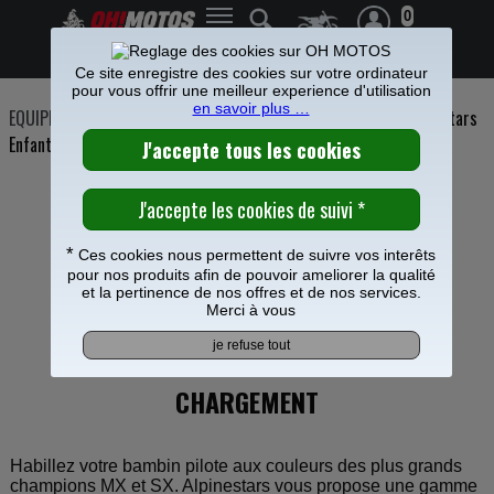
0
Frais de port offerts à partir de 49€
Ce site enregistre des cookies sur votre ordinateur
pour vous offrir une meilleur experience d'utilisation
en savoir plus …
EQUIPEMENT PILOTE
>
Pantalons cross enfant
>
Pantalons Alpinestars
Enfant
*
Ces cookies nous permettent de suivre vos interêts
CHARGER PLUS DE PRODUIT
>>>
pour nos produits afin de pouvoir ameliorer la qualité
et la pertinence de nos offres et de nos services.
Merci à vous
VOS PRODUITS SONT EN COURS DE
CHARGEMENT
Habillez votre bambin pilote aux couleurs des plus grands
champions MX et SX. Alpinestars vous propose une gamme