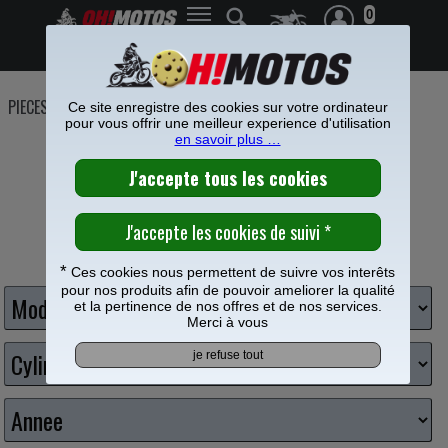
0
Frais de port offerts à partir de 49€
PIECES MOTO
>
Plastiques
>
Grilles de radiateur
Ce site enregistre des cookies sur votre ordinateur
pour vous offrir une meilleur experience d'utilisation
GRILLE RADIATEUR CROSS
en savoir plus …
Choisissez votre moto
*
Ces cookies nous permettent de suivre vos interêts
pour nos produits afin de pouvoir ameliorer la qualité
et la pertinence de nos offres et de nos services.
Merci à vous