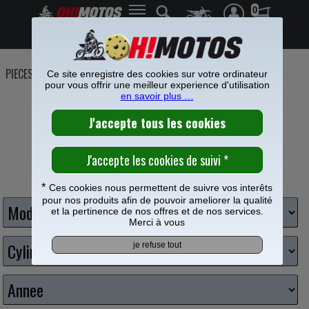
0
Frais de port offerts à partir de 49€
PIECES MOTO
>
Plastiques
>
Protection cadre
Ce site enregistre des cookies sur votre ordinateur
pour vous offrir une meilleur experience d'utilisation
PROTECTION CADRE
en savoir plus …
Choisissez votre moto
*
Ces cookies nous permettent de suivre vos interêts
pour nos produits afin de pouvoir ameliorer la qualité
et la pertinence de nos offres et de nos services.
Merci à vous