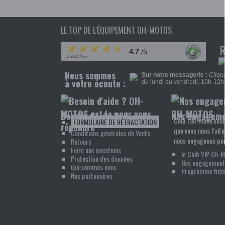
LE TOP DE L'ÉQUIPEMENT OH-MOTOS
4.7
/5
4584 Avis
Nous sommes
Sur notre messagerie :
Clique
à votre écoute :
du lundi au vendredi, 10h-12h 
Besoin d'aide ?
Nos engagem
Cela fait maintenan
FORMULAIRE DE RÉTRACTATION
que vous nous faite
Conditions générales de Vente
nous engageons pou
Retours
Foire aux questions
le Club VIP Oh-
Protection des données
Nos engagement
Qui sommes nous
Programme fidél
Nos partenaires