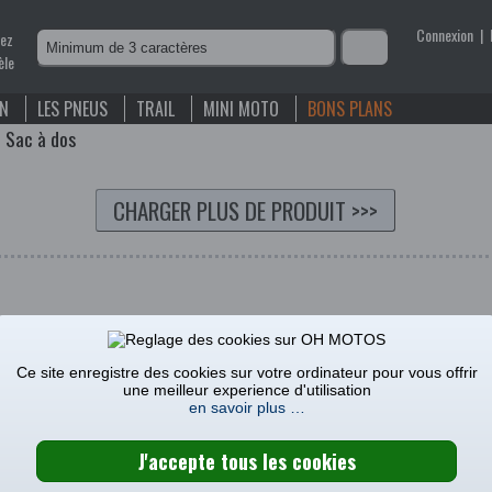
Connexion
|
nez
èle
EN
LES PNEUS
TRAIL
MINI MOTO
BONS PLANS
>
Sac à dos
CHARGER PLUS DE PRODUIT
>>>
VOS PRODUITS SONT EN COURS DE CHARGEMENT
Ce site enregistre des cookies sur votre ordinateur pour vous offrir
une meilleur experience d'utilisation
en savoir plus …
férée. Cela vous donnera un look en dehors de la piste mais vo