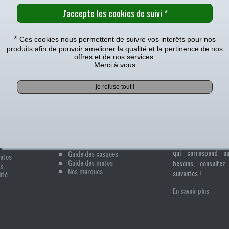
*
Ces cookies nous permettent de suivre vos interêts pour nos
RETROUVEZ NOUS SUR
produits afin de pouvoir ameliorer la qualité et la pertinence de nos
offres et de nos services.
Merci à vous
z sur le logo en bas à droite
Consulter la foire aux qu
/ 13h-16h ou par courriel :
contact@oh-motos.com
Nos guides pratiques
ents
Informations L
t plus de 14 ans
Un doute ? Laissez-vous guider :
s confiance. Nous
Guide des tailles
Pour bien choisir le 
r vous satisfaire.
Guide des pneus
qui correspond a
Guide des casques
Motos
Guide des motos
besoins, consultez 
s
Nos marques
suivantes !
ité
En savoir plus