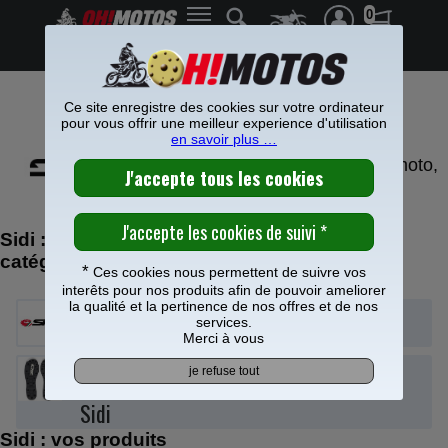
0
Frais de port offerts à partir de 49€
Ce site enregistre des cookies sur votre ordinateur
BOTTES SIDI MOTO
pour vous offrir une meilleur experience d'utilisation
en savoir plus …
SIDI, la haute qualité de la bottes, moto,
cross, tout-terrain.
Sidi : retrouvez vos produits dans nos
catégories
*
Ces cookies nous permettent de suivre vos
interêts pour nos produits afin de pouvoir ameliorer
la qualité et la pertinence de nos offres et de nos
Bottes SIDI
services.
Merci à vous
Accessoires Bottes
Sidi
Sidi : vos produits