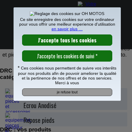
Ce site enregistre des cookies sur votre ordinateur
pour vous offrir une meilleur experience d'utilisation
en savoir plus …
PIÈCES DRC
0
Frais de port offerts à partir de 49€
DRC propose une gamme d'accessoires
et pièces pour entretenir et personnaliser votre moto.
*
Ces cookies nous permettent de suivre vos interêts
DRC : retrouvez vos produits dans nos
pour nos produits afin de pouvoir ameliorer la qualité
catégories
et la pertinence de nos offres et de nos services.
Merci à vous
Vis Guide Tendeur
Ecrou Anodisé
Repose pieds
DRC : vos produits