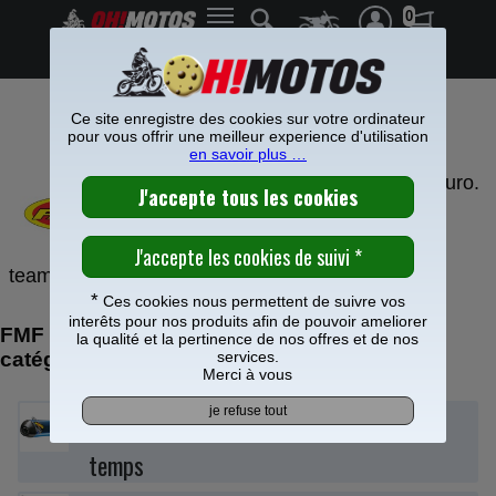
0
Frais de port offerts à partir de 49€
Ce site enregistre des cookies sur votre ordinateur
PIECE FMF CROSS
pour vous offrir une meilleur experience d'utilisation
en savoir plus …
FMF est présent en cross et en enduro.
FMF est réputée pour ses lignes 4
temps mais aussi pour les pots et
silencieux 2 temps. Les plus grands
teams ont fait appel à cette marque de référence.
*
Ces cookies nous permettent de suivre vos
interêts pour nos produits afin de pouvoir ameliorer
FMF : retrouvez vos produits dans nos
la qualité et la pertinence de nos offres et de nos
catégories
services.
Merci à vous
Silencieux cross 4
temps