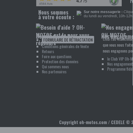
4.7
/5
4584 Avis
Nous sommes
Sur notre messagerie :
Clique
à votre écoute :
du lundi au vendredi, 10h-12h 
Besoin d'aide ?
Nos engagem
Cela fait maintenan
FORMULAIRE DE RÉTRACTATION
que vous nous faite
Conditions générales de Vente
nous engageons pou
Retours
Foire aux questions
le Club VIP Oh-
Protection des données
Nos engagement
Qui sommes nous
Programme fidél
Nos partenaires
Copyright oh-motos.com / CEDELE ©