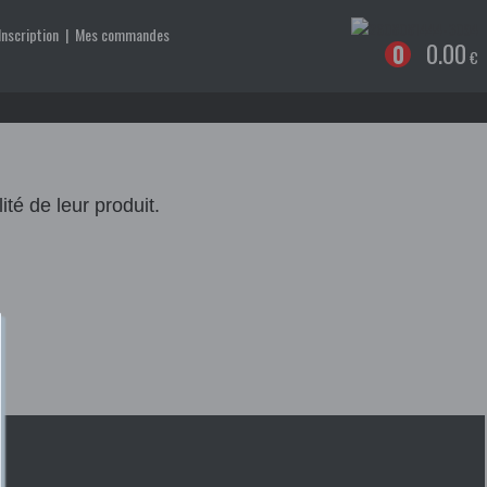
Inscription
|
Mes commandes
0.00
0
€
té de leur produit.