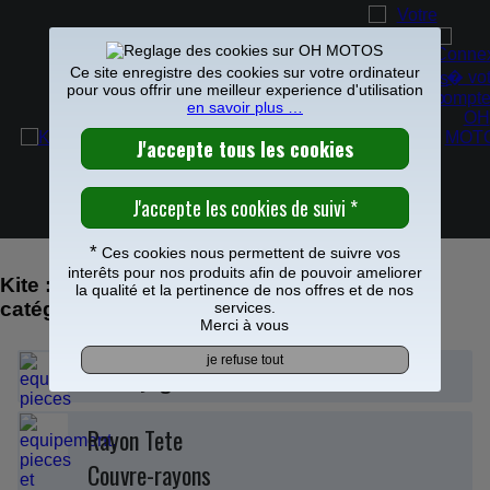
Ce site enregistre des cookies sur votre ordinateur
pour vous offrir une meilleur experience d'utilisation
en savoir plus …
KITE SPÉCIALISTE DU MOTOCROSS
0
Repose pied, moyeu et roues KITE.
Une marque utilisée par les plus grand pilotes et
Frais de port offerts à partir de 49€
notamment les pilotes KTM tRed Bull
*
Ces cookies nous permettent de suivre vos
interêts pour nos produits afin de pouvoir ameliorer
Kite : retrouvez vos produits dans nos
la qualité et la pertinence de nos offres et de nos
catégories
services.
Merci à vous
Embrayage
Rayon Tete
Couvre-rayons