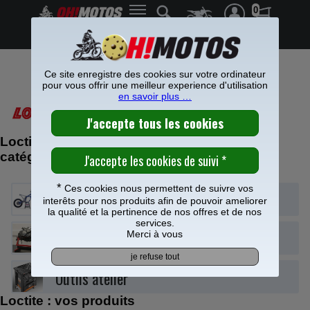
0
Frais de port offerts à partir de 49€
Ce site enregistre des cookies sur votre ordinateur
LOCTITE
pour vous offrir une meilleur experience d'utilisation
en savoir plus …
Loctite : retrouvez vos produits dans nos
catégories
*
Ces cookies nous permettent de suivre vos
Partie cycle
interêts pour nos produits afin de pouvoir ameliorer
la qualité et la pertinence de nos offres et de nos
services.
Merci à vous
Le moteur
Outils atelier
Loctite : vos produits