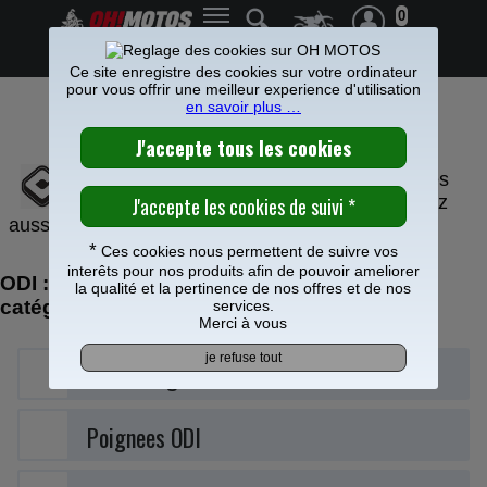
0
Frais de port offerts à partir de 49€
Ce site enregistre des cookies sur votre ordinateur
pour vous offrir une meilleur experience d'utilisation
en savoir plus …
POIGNEE ET GUIDON ODI
ODI est spécialisé dans les poignées
motocross et enduro. Vous trouverez
aussi une gamme de guidon.
*
Ces cookies nous permettent de suivre vos
interêts pour nos produits afin de pouvoir ameliorer
ODI : retrouvez vos produits dans nos
la qualité et la pertinence de nos offres et de nos
catégories
services.
Merci à vous
Barillets gaz
Poignees ODI