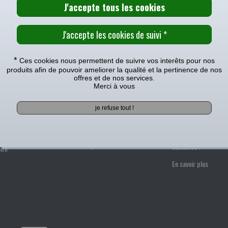
RETROUVEZ NOUS SUR
gerie :
Cliquez sur le logo en bas à droite
Consulter la 
edi, 10h-12h / 13h-16h ou par courriel :
contact@oh-motos.com
*
Ces cookies nous permettent de suivre vos interêts pour nos
produits afin de pouvoir ameliorer la qualité et la pertinence de nos
Nos guides pratiques
offres et de nos services.
Merci à vous
ents
Informations L
t plus de 14 ans
Un doute ? Laissez-vous guider :
s confiance. Nous
Guide des tailles
Pour bien choisir le 
r vous satisfaire.
Guide des pneus
qui correspond a
Guide des casques
Motos
besoins, consultez 
Guide des motos
s
Nos marques
suivantes !
ité
En savoir plus