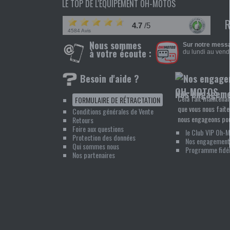
LE TOP DE L'ÉQUIPEMENT OH-MOTOS
4.7
/5
4584 Avis
Nous sommes
Sur notre messa
à votre écoute :
du lundi au vendr
Besoin d'aide ?
Nos engagem
Cela fait maintenan
FORMULAIRE DE RÉTRACTATION
que vous nous faite
Conditions générales de Vente
nous engageons pou
Retours
Foire aux questions
le Club VIP Oh-
Protection des données
Nos engagement
Qui sommes nous
Programme fidél
Nos partenaires