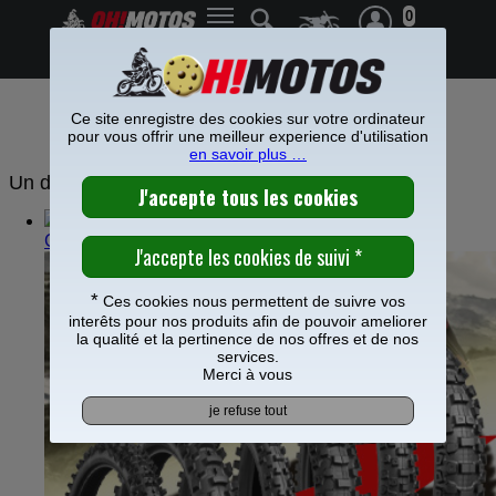
0
Frais de port offerts à partir de 49€
Ce site enregistre des cookies sur votre ordinateur
NOS GUIDES PRATIQUES
pour vous offrir une meilleur experience d'utilisation
en savoir plus …
Un doute ? Laissez-vous guider :
Guide des tailles
*
Ces cookies nous permettent de suivre vos
interêts pour nos produits afin de pouvoir ameliorer
la qualité et la pertinence de nos offres et de nos
services.
Merci à vous