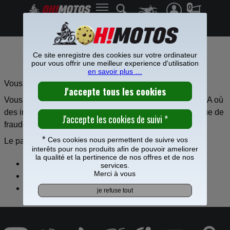
0
Frais de port offerts à partir de 49€
Ce site enregistre des cookies sur votre ordinateur
PAYER EN 3 FOIS SANS FRAIS
pour vous offrir une meilleur experience d'utilisation
en savoir plus …
Vous pouvez choisir l’option “Payer en 3x sans frais”.
Vous serez alors redirigé vers la page de paiement ALMA où
des informations sont collectées afin de prévenir le risque de
fraude.
*
Ces cookies nous permettent de suivre vos
Le paiement en 3 fois s'articule en trois échéances :
interêts pour nos produits afin de pouvoir ameliorer
la qualité et la pertinence de nos offres et de nos
1ère échéance à la date d'achat,
services.
Merci à vous
2ème échéance un mois après l'achat,
3ème échéance deux mois après l'achat.