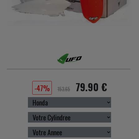
79.90 €
-47%
153.65