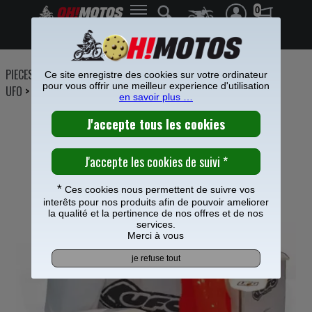
0
Frais de port offerts à partir de 49€
PIECES MOTO
>
Plastiques
>
Kit plastiques cross
>
Kit plastique
Ce site enregistre des cookies sur votre ordinateur
pour vous offrir une meilleur experience d'utilisation
UFO
>
en savoir plus …
KIT PLASTIQUE UFO HONDA OEM
*
Ces cookies nous permettent de suivre vos
interêts pour nos produits afin de pouvoir ameliorer
la qualité et la pertinence de nos offres et de nos
services.
Merci à vous