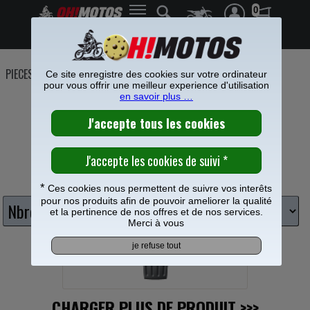
0
Frais de port offerts à partir de 49€
PIECES MOTO
>
Transmission
>
Chaine
>
Chaine DID
Ce site enregistre des cookies sur votre ordinateur
pour vous offrir une meilleur experience d'utilisation
CHAINE DID CROSS
en savoir plus …
Choisissez votre nombre de maillons
*
Ces cookies nous permettent de suivre vos interêts
pour nos produits afin de pouvoir ameliorer la qualité
et la pertinence de nos offres et de nos services.
Merci à vous
CHARGER PLUS DE PRODUIT
>>>