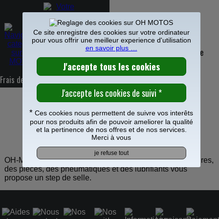
Ce site enregistre des cookies sur votre ordinateur
pour vous offrir une meilleur experience d'utilisation
en savoir plus …
PIECES MOTO
>
Kit deco
>
Selle et Housses de selle
>
Step de selle
0
CHARGER PLUS DE PRODUIT
>>>
Frais de port offerts à partir de 49€
VOS PRODUITS SONT EN COURS DE
*
Ces cookies nous permettent de suivre vos interêts
pour nos produits afin de pouvoir ameliorer la qualité
CHARGEMENT
et la pertinence de nos offres et de nos services.
Merci à vous
OH-MOTOS le spécialiste de l'équipement, des accessoires,
des pièces, des pneumatiques et des lubrifiants vous
propose un step de selle.