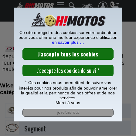
0
Frais de port offerts à partir de 49€
Ce site enregistre des cookies sur votre ordinateur
PIECES WISECO CROSS
pour vous offrir une meilleur experience d'utilisation
en savoir plus …
WISECO opère dans le tout-terrain
depuis des décennies. Une expérience unique qui
leur confère la possibilité de fabriquer des produits
haute performance pour le moto cross ou enduro.
*
Ces cookies nous permettent de suivre vos
Wiseco : retrouvez vos produits dans nos
interêts pour nos produits afin de pouvoir ameliorer
catégories
la qualité et la pertinence de nos offres et de nos
services.
Merci à vous
Embrayage
Segment