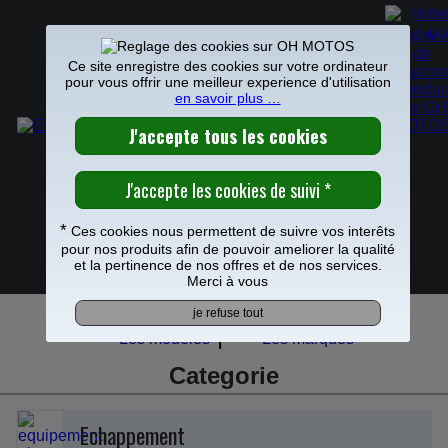
Ce site enregistre des cookies sur votre ordinateur
pour vous offrir une meilleur experience d'utilisation
en savoir plus …
EQUIPEZ VOTRE SUZUKI 450 RM-Z 2011
Vous cherchez des pièces pour votre Suzuki 450
RM-Z de 2011 ? Vous trouverez toutes les pièces
*
Ces cookies nous permettent de suivre vos interêts
qu'il vous faut à des prix très compétitifs. Vous avez
0
pour nos produits afin de pouvoir ameliorer la qualité
un modèle rare ou il y a un produit qui manque ?
et la pertinence de nos offres et de nos services.
Frais de port offerts à partir de 49€
Merci à vous
demandez nous sur le chat.
|
Les modèles
Les marques
Categorie
Echappement