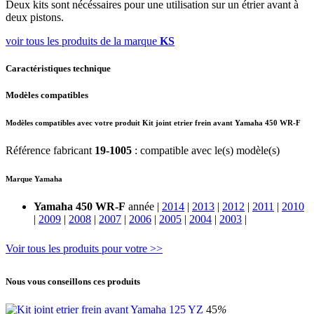
Deux kits sont nécéssaires pour une utilisation sur un étrier avant à
deux pistons.
voir tous les produits de la marque
KS
Caractéristiques technique
Modèles compatibles
Modèles compatibles avec votre produit Kit joint etrier frein avant Yamaha 450 WR-F
Référence fabricant
19-1005
: compatible avec le(s) modèle(s)
Marque Yamaha
Yamaha 450 WR-F
année |
2014
|
2013
|
2012
|
2011
|
2010
|
2009
|
2008
|
2007
|
2006
|
2005
|
2004
|
2003
|
Voir tous les produits pour votre >>
Nous vous conseillons ces produits
45
%