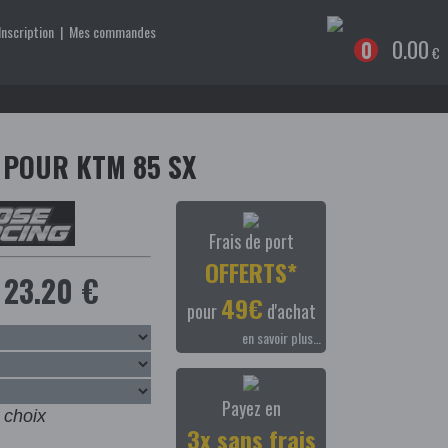
Inscription
|
Mes commandes
0.00
0
€
 POUR KTM 85 SX
Frais de port
OFFERTS*
23.20 €
49€
pour
d'achat
en savoir plus…
Payez en
 choix
3x sans frais