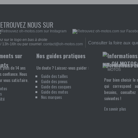
RETROUVEZ NOUS SUR
z sur le logo en bas à droite
Consulter la foire aux qu
/ 13h-16h ou par courriel :
contact@oh-motos.com
Nos guides pratiques
ents
Informations L
t plus de 14 ans
Un doute ? Laissez-vous guider :
s confiance. Nous
Guide des tailles
Pour bien choisir le 
r vous satisfaire.
Guide des pneus
qui correspond a
Guide des casques
Motos
Guide des motos
besoins, consultez 
s
Nos marques
suivantes !
ité
En savoir plus