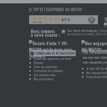
LE TOP DE L'ÉQUIPEMENT OH-MOTOS
4.7
/5
4584 Avis
Nous sommes
Sur notre messagerie :
Clique
à votre écoute :
du lundi au vendredi, 10h-12h 
Besoin d'aide ?
Nos engagem
Cela fait maintenan
FORMULAIRE DE RÉTRACTATION
que vous nous faite
Conditions générales de Vente
nous engageons pou
Retours
Foire aux questions
le Club VIP Oh-
Protection des données
Nos engagement
Qui sommes nous
Programme fidél
Nos partenaires