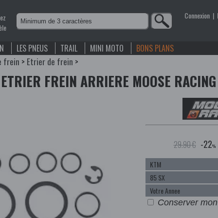
Connexion
|
nez
èle
EN
LES PNEUS
TRAIL
MINI MOTO
BONS PLANS
e frein
>
Etrier de frein
>
 ETRIER FREIN ARRIERE MOOSE RACING
-22
29.90 €
%
Conserver mon