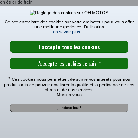
on étrier de frein.
MOOSE RACING
Ce site enregistre des cookies sur votre ordinateur pour vous offrir
une meilleur experience d'utilisation
CARACTÉRISTIQUES TECHNIQUE
en savoir plus …
MODÈLES COMPATIBLES
REPARATION ETRIER FREIN ARRIERE MOOSE RACING KTM 85 SX
e avec le(s) modèle(s)
*
Ces cookies nous permettent de suivre vos interêts pour nos
produits afin de pouvoir ameliorer la qualité et la pertinence de nos
offres et de nos services.
|
2019
|
2018
|
2017
|
2016
|
2015
|
2014
|
2013
|
2012
|
Merci à vous
e avec le(s) modèle(s)
|
2007
|
2006
|
2005
|
2004
|