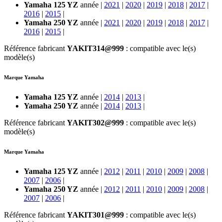
Yamaha 125 YZ
année |
2021
|
2020
|
2019
|
2018
|
2017
|
2016
|
2015
|
Yamaha 250 YZ
année |
2021
|
2020
|
2019
|
2018
|
2017
|
2016
|
2015
|
Référence fabricant
YAKIT314@999
: compatible avec le(s)
modèle(s)
Marque Yamaha
Yamaha 125 YZ
année |
2014
|
2013
|
Yamaha 250 YZ
année |
2014
|
2013
|
Référence fabricant
YAKIT302@999
: compatible avec le(s)
modèle(s)
Marque Yamaha
Yamaha 125 YZ
année |
2012
|
2011
|
2010
|
2009
|
2008
|
2007
|
2006
|
Yamaha 250 YZ
année |
2012
|
2011
|
2010
|
2009
|
2008
|
2007
|
2006
|
Référence fabricant
YAKIT301@999
: compatible avec le(s)