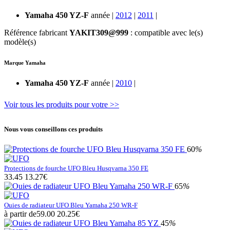
Yamaha 450 YZ-F
année |
2012
|
2011
|
Référence fabricant
YAKIT309@999
: compatible avec le(s)
modèle(s)
Marque Yamaha
Yamaha 450 YZ-F
année |
2010
|
Voir tous les produits pour votre >>
Nous vous conseillons ces produits
60
%
Protections de fourche UFO Bleu Husqvarna 350 FE
33.45
13.27€
65
%
Ouies de radiateur UFO Bleu Yamaha 250 WR-F
à partir de
59.00
20.25€
45
%