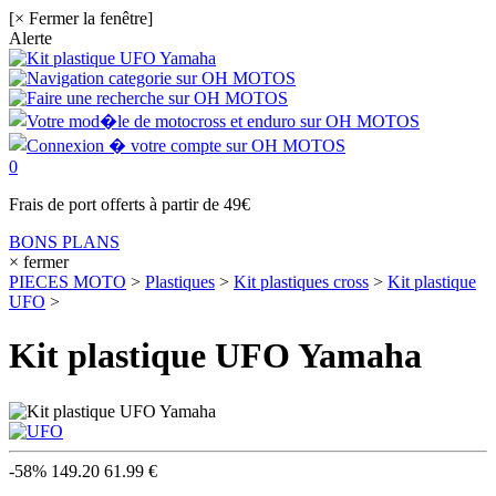
[× Fermer la fenêtre]
Alerte
0
Frais de port offerts à partir de 49€
BONS PLANS
× fermer
PIECES MOTO
>
Plastiques
>
Kit plastiques cross
>
Kit plastique
UFO
>
Kit plastique UFO Yamaha
-58%
149.20
61.99 €