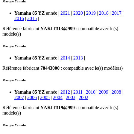
Marque Yamaha
Yamaha 85 YZ
année |
2021
|
2020
|
2019
|
2018
|
2017
|
2016
|
2015
|
Référence fabricant
YAKIT313@999
: compatible avec le(s)
modèle(s)
Marque Yamaha
Yamaha 85 YZ
année |
2014
|
2013
|
Référence fabricant
78443000
: compatible avec le(s) modèle(s)
Marque Yamaha
Yamaha 85 YZ
année |
2012
|
2011
|
2010
|
2009
|
2008
|
2007
|
2006
|
2005
|
2004
|
2003
|
2002
|
Référence fabricant
YAKIT319@999
: compatible avec le(s)
modèle(s)
Marque Yamaha