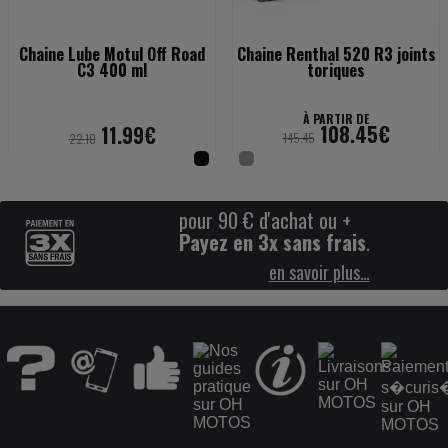
Chaine Lube Motul Off Road
Chaine Renthal 520 R3 joints
C3 400 ml
toriques
À PARTIR DE
108.45€
11.99€
145.45
22.10
46
pour 90 € d'achat ou +
%
Payez en 3x sans frais
.
en savoir plus…
Chaine afam 520 MR2 OR