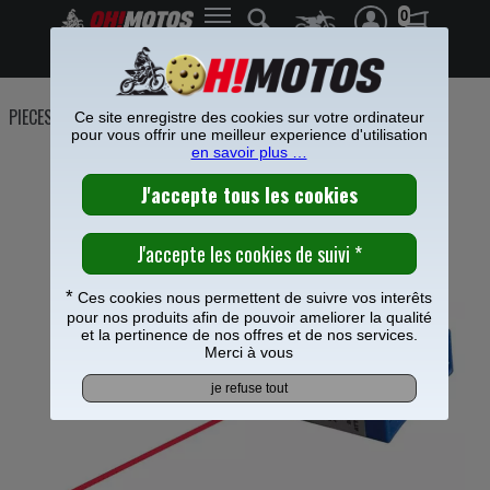
0
Frais de port offerts à partir de 49€
PIECES MOTO
>
Transmission
>
Ce site enregistre des cookies sur votre ordinateur
pour vous offrir une meilleur experience d'utilisation
en savoir plus …
ALIGNE CHAINE LASER
*
Ces cookies nous permettent de suivre vos interêts
pour nos produits afin de pouvoir ameliorer la qualité
et la pertinence de nos offres et de nos services.
Merci à vous