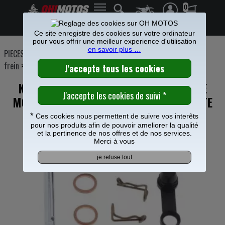
0
Frais de port offerts à partir de 49€
Ce site enregistre des cookies sur votre ordinateur
pour vous offrir une meilleur experience d'utilisation
en savoir plus …
PIECES MOTO
>
Freinage
>
Etrier Maitre cylindre frein
>
Etrier de
frein
>
KIT REPARATION ETRIER FREIN ARRIERE
MOOSE RACING POUR HUSQVARNA 125 TE
*
Ces cookies nous permettent de suivre vos interêts
pour nos produits afin de pouvoir ameliorer la qualité
et la pertinence de nos offres et de nos services.
Merci à vous