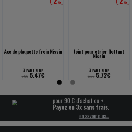
2
2
%
%
Axe de plaquette frein Nissin
Joint pour etrier flottant
Nissin
À PARTIR DE
À PARTIR DE
5.47€
5.72€
5.60
5.85
pour 90 € d'achat ou +
Payez en 3x sans frais
.
en savoir plus…