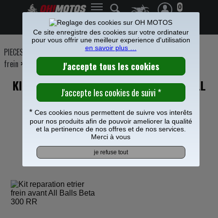
0
Frais de port offerts à partir de 49€
Ce site enregistre des cookies sur votre ordinateur
pour vous offrir une meilleur experience d'utilisation
en savoir plus …
PIECES MOTO
>
Freinage
>
Etrier Maitre cylindre frein
>
Etrier de
frein
>
KIT REPARATION ETRIER FREIN AVANT ALL
BALLS POUR BETA 300 RR
*
Ces cookies nous permettent de suivre vos interêts
pour nos produits afin de pouvoir ameliorer la qualité
et la pertinence de nos offres et de nos services.
Merci à vous