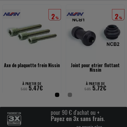
2
2
%
%
Axe de plaquette frein Nissin
Joint pour etrier flottant
Nissin
À PARTIR DE
À PARTIR DE
5.47€
5.72€
5.60
5.85
pour 90 € d'achat ou +
Payez en 3x sans frais
.