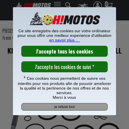
0
Frais de port offerts à partir de 49€
PIECES MOTO
>
Freinage
>
Etrier Maitre cylindre frein
>
Etrier de
Ce site enregistre des cookies sur votre ordinateur
pour vous offrir une meilleur experience d'utilisation
frein
>
en savoir plus …
KIT REPARATION ETRIER FREIN AVANT ALL
BALLS POUR HUSQVARNA 85 TC
*
Ces cookies nous permettent de suivre vos
interêts pour nos produits afin de pouvoir ameliorer
la qualité et la pertinence de nos offres et de nos
services.
Merci à vous