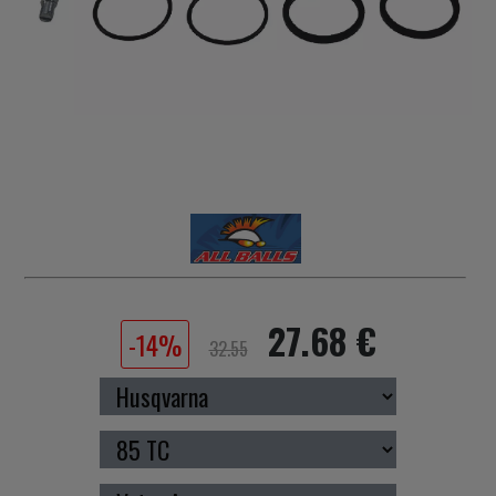
27.68 €
-14%
32.55