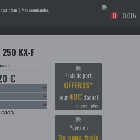
Inscription
|
Mes commandes
0.00
0
€
 250 KX-F
20 €
Frais de port
OFFERTS*
49€
pour
d'achat
en savoir plus…
 choix
Payez en
3x sans frais