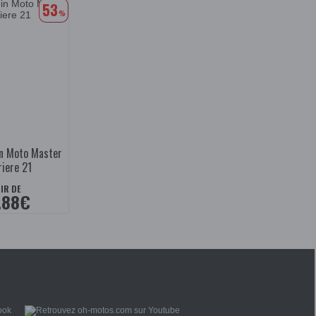
53
%
in Moto Master
riere 21
IR DE
.88€