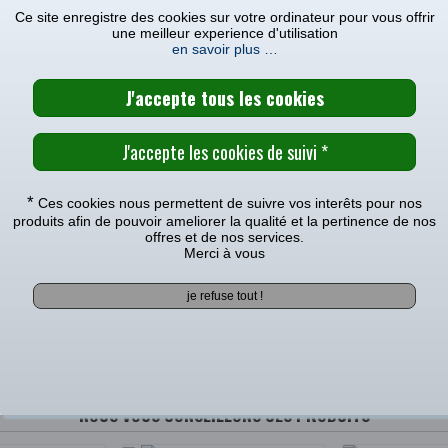
ur l’application donnée
Ce site enregistre des cookies sur votre ordinateur pour vous offrir
une meilleur experience d'utilisation
NISSIN
en savoir plus …
CARACTÉRISTIQUES TECHNIQUE
MODÈLES COMPATIBLES
N ETRIER ARRIERE NISSIN KAWASAKI 250 KX-F
*
Ces cookies nous permettent de suivre vos interêts pour nos
 avec le(s) modèle(s)
produits afin de pouvoir ameliorer la qualité et la pertinence de nos
offres et de nos services.
Merci à vous
0
|
2019
|
2018
|
2017
|
2016
|
2015
|
2014
|
2013
|
2012
|
2011
|
Voir tous les produits pour votre >>
NOUS VOUS CONSEILLONS CES PRODUITS