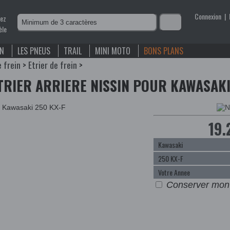
Connexion
|
nez
èle
EN
LES PNEUS
TRAIL
MINI MOTO
BONS PLANS
e frein
>
Etrier de frein
>
TRIER ARRIERE NISSIN POUR KAWASAKI
19.
Conserver mon