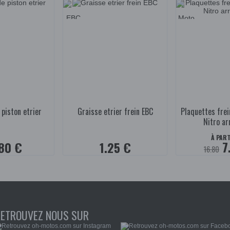
 piston etrier
Graisse etrier frein EBC
Plaquettes fre
Nitro ar
À PART
7
80 €
1.25 €
16.80
RETROUVEZ NOUS SUR