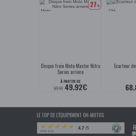
27
%
Disque frein Moto Master Nitro
Ecarteur de
Series arriere
À PARTIR DE
49.92€
68.
69.10
LE TOP DE L'ÉQUIPEMENT OH-MOTOS
4.7
/5
4584 Avis