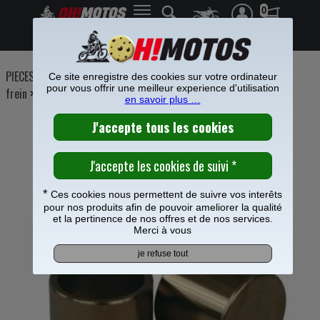
0
Frais de port offerts à partir de 49€
PIECES MOTO
>
Freinage
>
Etrier Maitre cylindre frein
>
Etrier de
Ce site enregistre des cookies sur votre ordinateur
pour vous offrir une meilleur experience d'utilisation
frein
>
en savoir plus …
PISTON ETRIER ARRIERE NISSIN POUR
KAWASAKI 450 KX-F
*
Ces cookies nous permettent de suivre vos interêts
pour nos produits afin de pouvoir ameliorer la qualité
et la pertinence de nos offres et de nos services.
Merci à vous