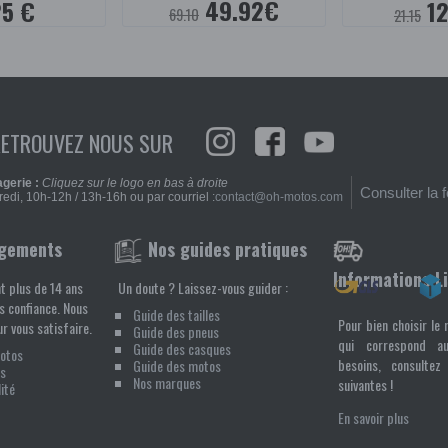
49.92€
25 €
12
69.10
21.15
RETROUVEZ NOUS SUR
gerie :
Cliquez sur le logo en bas à droite
Consulter la 
edi, 10h-12h / 13h-16h ou par courriel :
contact@oh-motos.com
gements
Nos guides pratiques
Informations L
t plus de 14 ans
Un doute ? Laissez-vous guider :
s confiance. Nous
Guide des tailles
Pour bien choisir le 
r vous satisfaire.
Guide des pneus
qui correspond a
Guide des casques
Motos
besoins, consultez 
Guide des motos
s
Nos marques
suivantes !
ité
En savoir plus