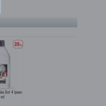
39
%
ake Dot 4 Ipone
 ml