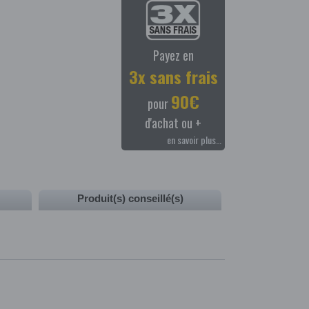
Payez en
3x sans frais
90€
pour
d'achat ou +
en savoir plus…
Produit(s) conseillé(s)