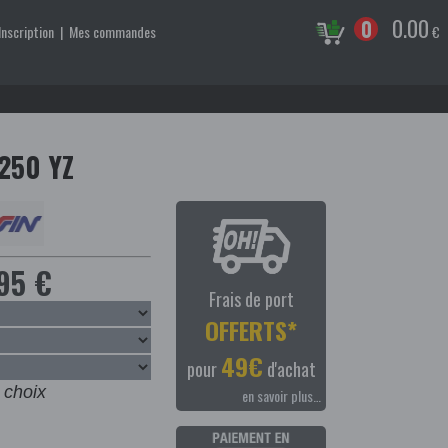
0.00
0
Inscription
|
Mes commandes
€
250 YZ
95 €
Frais de port
OFFERTS*
49€
pour
d'achat
 choix
en savoir plus…