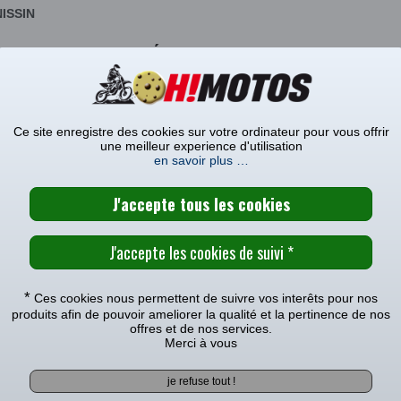
NISSIN
CARACTÉRISTIQUES TECHNIQUE
MODÈLES COMPATIBLES
Ce site enregistre des cookies sur votre ordinateur pour vous offrir
ON ETRIER AVANT NISSIN YAMAHA 250 YZ
une meilleur experience d'utilisation
en savoir plus …
avec le(s) modèle(s)
005
|
2004
|
2003
|
avec le(s) modèle(s)
*
Ces cookies nous permettent de suivre vos interêts pour nos
produits afin de pouvoir ameliorer la qualité et la pertinence de nos
000
|
1999
|
1998
|
1997
|
1996
|
1995
|
1994
|
1993
|
offres et de nos services.
Merci à vous
 avec le(s) modèle(s)