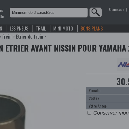
Connexion
|
nez
èle
EN
LES PNEUS
TRAIL
MINI MOTO
BONS PLANS
e frein
>
Etrier de frein
>
N ETRIER AVANT NISSIN POUR YAMAHA 
30.
Conserver mon