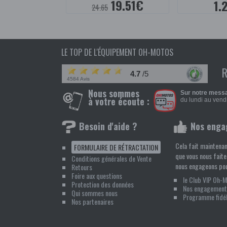
19.51€
1.
24.65
LE TOP DE L'ÉQUIPEMENT OH-MOTOS
4.7
/5
4584 Avis
Nous sommes
Sur notre messa
à votre écoute :
du lundi au vendr
Besoin d'aide ?
Nos enga
Cela fait maintenan
FORMULAIRE DE RÉTRACTATION
que vous nous faite
Conditions générales de Vente
nous engageons pou
Retours
Foire aux questions
le Club VIP Oh-
Protection des données
Nos engagement
Qui sommes nous
Programme fidél
Nos partenaires