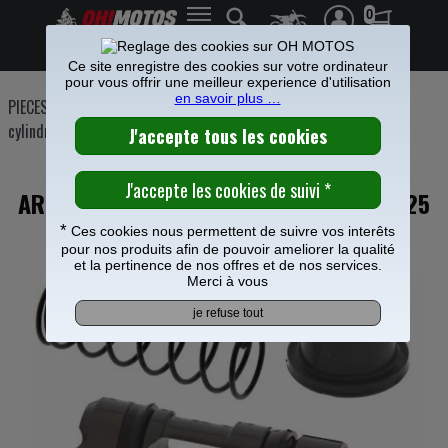
0
Frais de port offerts à partir de 49€
Ce site enregistre des cookies sur votre ordinateur
pour vous offrir une meilleur experience d'utilisation
en savoir plus …
PIECES MOTO
>
Freinage
>
Etrier Maitre cylindre frein
>
Maitre
cylindre de frein
>
KIT REPARATION MAITRE CYLINDRE
ARRIERE ALL BALLS POUR HUSQVARNA 125
TE
*
Ces cookies nous permettent de suivre vos interêts
pour nos produits afin de pouvoir ameliorer la qualité
et la pertinence de nos offres et de nos services.
Merci à vous